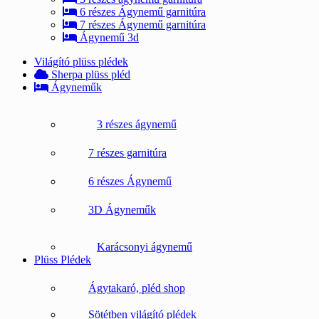
6 részes Ágynemű garnitúra
7 részes Ágynemű garnitúra
Ágynemű 3d
Világító plüss plédek
Sherpa plüss pléd
Ágyneműk
3 részes ágynemű
7 részes garnitúra
6 részes Ágynemű
3D Ágyneműk
Karácsonyi ágynemű
Plüss Plédek
Ágytakaró, pléd shop
Sötétben világító plédek