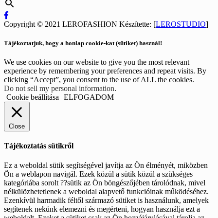
Copyright © 2021 LEROFASHION Készítette: [
LEROSTUDIO
]
Tájékoztatjuk, hogy a honlap cookie-kat (sütiket) használ!
We use cookies on our website to give you the most relevant
experience by remembering your preferences and repeat visits. By
clicking “Accept”, you consent to the use of ALL the cookies.
Do not sell my personal information
.
Cookie beállítása
ELFOGADOM
Close
Tájékoztatás sütikről
Ez a weboldal sütik segítségével javítja az Ön élményét, miközben
Ön a weblapon navigál. Ezek közül a sütik közül a szükséges
kategóriába sorolt ??sütik az Ön böngészőjében tárolódnak, mivel
nélkülözhetetlenek a weboldal alapvető funkcióinak működéséhez.
Ezenkívül harmadik féltől származó sütiket is használunk, amelyek
segítenek nekünk elemezni és megérteni, hogyan használja ezt a
weboldalt. Ezeket a sütiket csak az Ön hozzájárulásával tárolja az