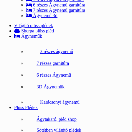
6 részes Ágynemű garnitúra
7 részes Ágynemű garnitúra
Ágynemű 3d
Világító plüss plédek
Sherpa plüss pléd
Ágyneműk
3 részes ágynemű
7 részes garnitúra
6 részes Ágynemű
3D Ágyneműk
Karácsonyi ágynemű
Plüss Plédek
Ágytakaró, pléd shop
Sötétben világító plédek