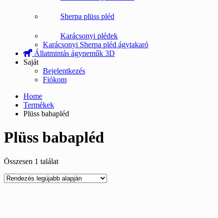
Sherpa plüss pléd
Karácsonyi plédek
Karácsonyi Sherpa pléd ágytakaró
Állatmintás ágyneműk 3D
Saját
Bejelentkezés
Fiókom
Home
Termékek
Plüss babapléd
Plüss babapléd
Összesen 1 találat