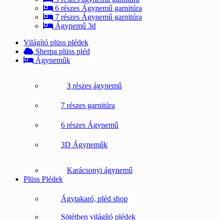
6 részes Ágynemű garnitúra
7 részes Ágynemű garnitúra
Ágynemű 3d
Világító plüss plédek
Sherpa plüss pléd
Ágyneműk
3 részes ágynemű
7 részes garnitúra
6 részes Ágynemű
3D Ágyneműk
Karácsonyi ágynemű
Plüss Plédek
Ágytakaró, pléd shop
Sötétben világító plédek