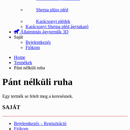
Sherpa plüss pléd
Karácsonyi plédek
Karácsonyi Sherpa pléd ágytakaró
Állatmintás ágyneműk 3D
Saját
Bejelentkezés
Fiókom
Home
Termékek
Pánt nélküli ruha
Pánt nélküli ruha
Egy termék se felelt meg a keresésnek.
SAJÁT
Bejelentkezés – Regisztráció
Fiókom