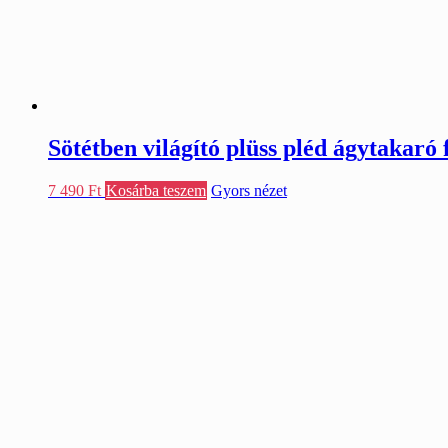
Sötétben világító plüss pléd ágytakaró
7 490
Ft
Kosárba teszem
Gyors nézet