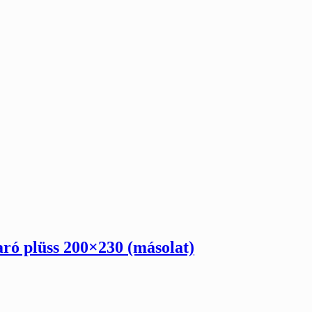
karó plüss 200×230
(másolat)