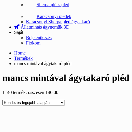
Sherpa plüss pléd
Karácsonyi plédek
Karácsonyi Sherpa pléd ágytakaró
Állatmintás ágyneműk 3D
Saját
Bejelentkezés
Fiókom
Home
Termékek
mancs mintával ágytakaró pléd
mancs mintával ágytakaró pléd
Sorted
1–40 termék, összesen 146 db
by
latest