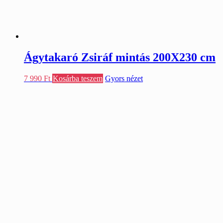
Ágytakaró Zsiráf mintás 200X230 cm
7 990
Ft
Kosárba teszem
Gyors nézet