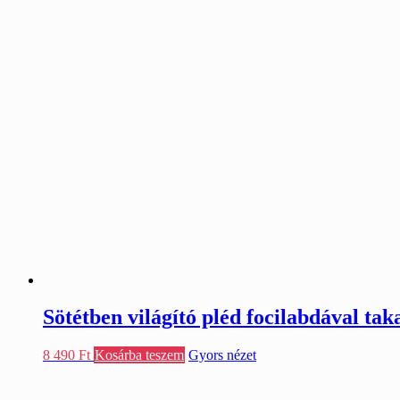
Sötétben világító pléd focilabdával ta
8 490
Ft
Kosárba teszem
Gyors nézet