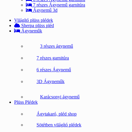
7 részes Ágynemű garnitúra
Ágynemű 3d
Világító plüss plédek
Sherpa plüss pléd
Ágyneműk
3 részes ágynemű
7 részes garnitúra
6 részes Ágynemű
3D Ágyneműk
Karácsonyi ágynemű
Plüss Plédek
Ágytakaró, pléd shop
Sötétben világító plédek