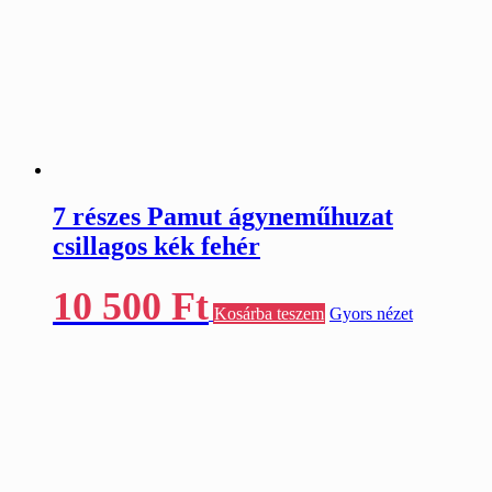
7 részes Pamut ágyneműhuzat
csillagos kék fehér
10 500
Ft
Kosárba teszem
Gyors nézet