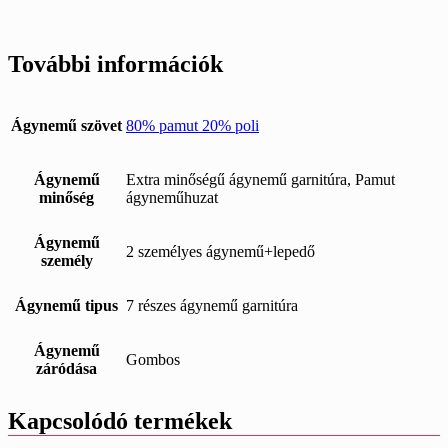
További információk
Ágynemű szövet
80% pamut 20% poli
Ágynemű
Extra minőségű ágynemű garnitúra, Pamut
minőség
ágyneműhuzat
Ágynemű
2 személyes ágynemű+lepedő
személy
Ágynemű tipus
7 részes ágynemű garnitúra
Ágynemű
Gombos
záródása
Kapcsolódó termékek