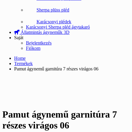
Sherpa plüss pléd
Karácsonyi plédek
Karácsonyi Sherpa pléd ágytakaró
Állatmintás ágyneműk 3D
Saját
Bejelentkezés
Fiókom
Home
Termékek
Pamut ágynemű garnitúra 7 részes virágos 06
Pamut ágynemű garnitúra 7
részes virágos 06