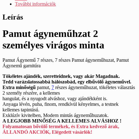
06
További információk
mennyiség
Leírás
Pamut ágyneműhzat 2
személyes virágos minta
Pamut Ágynemű 7 részes, 7 részes Pamut ágyneműhuzat, Pamut
Ágynemű garnitúra
Tökéletes ajándék, szeretteidnek, vagy akár Magadnak.
Tedd varázslatossabbá hálószobád, egy elbűvölő ágyneművel.
Extra minőségű
pamut,
7
részes ágyneműhuzat, tökéletes választás
2 személy részére, a kellemes
hangulat, és a nyugodt alváshoz, vagy ajándékként is.
Anyaga lévén, puha, finom, rendkívül kényelmes, a testnek
kellemes tapintású.
Exklúzív kivitelben, Modern mintás ágyneműhuzatok.
A LEGJOBB MINŐSÉG A KELLEMES ALVÁSHOZ !
Folyamatosan bővülő termékek, és Extra kedvező árak,
ÁLLANDÓ AKCIÓK, Elégedett vásárlók!