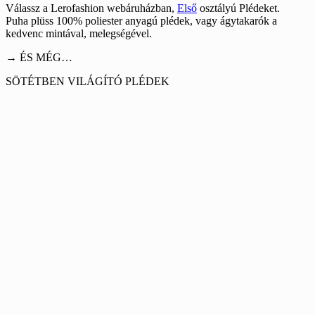
Válassz a Lerofashion webáruházban,
Első
osztályú Plédeket.
Puha plüss 100% poliester anyagú plédek, vagy ágytakarók a
kedvenc mintával, melegségével.
→ ÉS MÉG…
SÖTÉTBEN VILÁGÍTÓ PLÉDEK