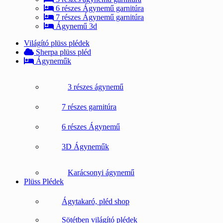
6 részes Ágynemű garnitúra
7 részes Ágynemű garnitúra
Ágynemű 3d
Világító plüss plédek
Sherpa plüss pléd
Ágyneműk
3 részes ágynemű
7 részes garnitúra
6 részes Ágynemű
3D Ágyneműk
Karácsonyi ágynemű
Plüss Plédek
Ágytakaró, pléd shop
Sötétben világító plédek