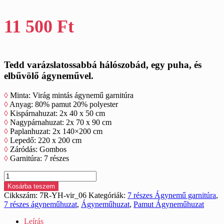
11 500
Ft
Tedd varázslatossabbá hálószobád, egy puha, és
elbűvölő ágyneművel.
◊
Minta: Virág mintás ágynemű garnitúra
◊
Anyag: 80% pamut 20% polyester
◊
Kispárnahuzat: 2x 40 x 50 cm
◊
Nagypárnahuzat: 2x 70 x 90 cm
◊
Paplanhuzat: 2x 140×200 cm
◊
Lepedő: 220 x 200 cm
◊
Záródás: Gombos
◊
Garnitúra: 7 részes
Pamut
ágynemű
Kosárba teszem
garnitúra
Cikkszám:
7R-YH-vir_06
Kategóriák:
7 részes Ágynemű garnitúra
,
7
7 részes ágyneműhuzat
,
Ágyneműhuzat
,
Pamut Ágyneműhuzat
részes
virágos
Leírás